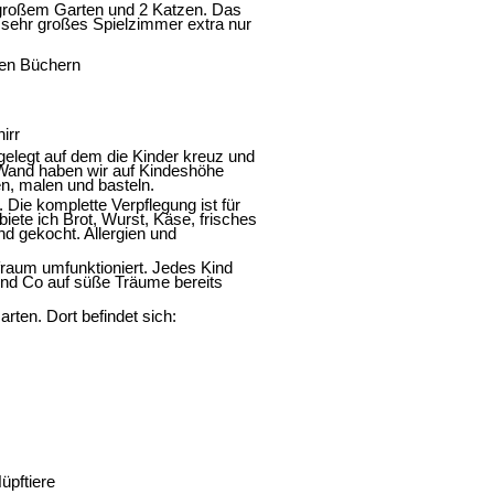
t großem Garten und 2 Katzen. Das
 sehr großes Spielzimmer extra nur
ten Büchern
irr
gelegt auf dem die Kinder kreuz und
n Wand haben wir auf Kindeshöhe
n, malen und basteln.
ie komplette Verpflegung ist für
iete ich Brot, Wurst, Käse, frisches
d gekocht. Allergien und
fraum umfunktioniert. Jedes Kind
 und Co auf süße Träume bereits
ten. Dort befindet sich:
üpftiere