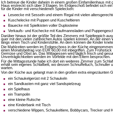
Ich betreue die Kinder daheim in einem großen Einfamilienhaus mi
Haus erstreckt sich über 3 Etagen. Im Erdgeschoß befindet sich ein
für die Kinder mit verschiedenen Spielecken:
Leseecke mit Sesseln und einem Regal mit vielen altersgerech
Kuschelecke mit Puppen und Kuscheltieren
Bauecke mit Spielkisten voller Duplosteine
Verkaufs- und Kochecke mit Kaufmannsladen und Puppengesch
Darüber hinaus ist der größte Teil des Zimmers mit Spielteppich aus
quer mit den vielen zahlreichen Autos spielen können. An der eine
längs einen Tisch und Kinderstühle. An dem können die Kinder knete
Die Mahlzeiten werden im Erdgeschoss in der Küche eingenommen. D
einen Monatsbeitrag von EUR 60,00 mit inbegriffen. Zum Frühstück b
Gemüse und Obst an. Das Mittagessen wird täglich frisch und gesun
Unverträglichkeiten werden im Vorfelde mit den Eltern besprochen.
Für die Mittagsstunde habe ich dort ein weiteres Zimmer zum Schla
erhält sein eigenes Schlafbett, wo dessen Schnuffeltuch, Schnuller
warten.
Von der Küche aus gelangt man in den großen extra eingezäunten Gar
ein Schaukelgerüst mit 2 Schaukeln
ein Sandkasten mit ganz viel Sandspielzeug
ein Spielhaus
ein Trampolin
eine kleine Rutsche
eine Kinderbank mit Tisch
verschiedene Wippen, Schaukeltiere, Bobbycars, Trecker und H