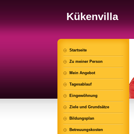
Kükenvilla
Startseite
Zu meiner Person
Mein Angebot
Tagesablauf
Eingewöhnung
Ziele und Grundsätze
Bildungsplan
Betreuungskosten